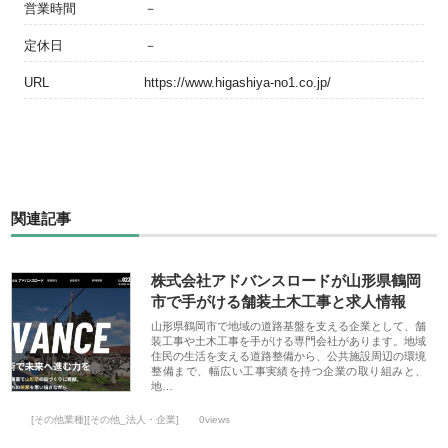
営業時間
－
定休日
－
URL
https://www.higashiya-no1.co.jp/
関連記事
株式会社アドバンスロードが山形県鶴岡
市で手がける舗装土木工事と求人情報
山形県鶴岡市で地域の道路基盤を支える企業として、舗
装工事や土木工事を手がける専門会社があります。地域
住民の生活を支える道路整備から、公共施設周辺の環境
整備まで、幅広い工事実績を持つ企業の取り組みと、
地…
[その他業種][その他_法人・企業]
0views