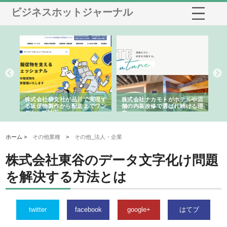
ビジネスホットジャーナル
ノー
株式会社耕文社が品川で実現す
株式会社ナカモトがホテルや店
株
の専
る販促物製作から配送までワン
舗の内装改修で選ばれ続ける理
れ
ストップ対応
由
強
ホーム >
その他業種
>
その他_法人・企業
株式会社東谷のデータ文字化け問題
を解決する方法とは
twitter
facebook
google+
はてブ