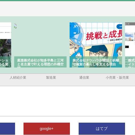
ーショ
庭楽株式会社が知多半島と三河
株式会社ナツハラが建設と鋲螺
株式
める資
と名古屋で叶える理想の外構空
で滋賀の暮らしを支える理由
イト
間
容と
人材紹介業
製造業
通信業
小売業・販売業
google+
はてブ