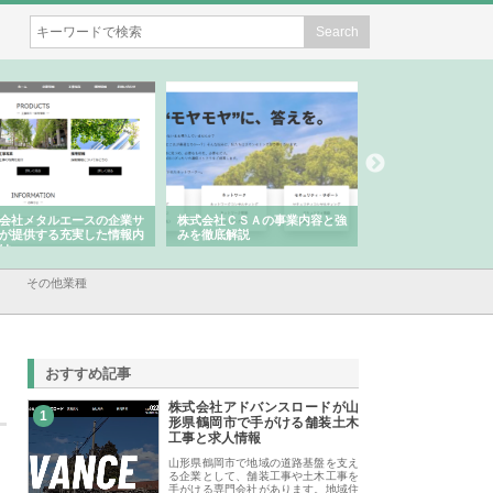
会社メタルエースの企業サ
株式会社ＣＳＡの事業内容と強
株式会社山形道路が
が提供する充実した情報内
みを徹底解説
装工事と土木技術の
は
その他業種
おすすめ記事
株式会社アドバンスロードが山
1
形県鶴岡市で手がける舗装土木
工事と求人情報
山形県鶴岡市で地域の道路基盤を支え
る企業として、舗装工事や土木工事を
手がける専門会社があります。地域住