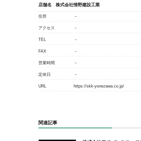
店舗名
株式会社情野建設工業
住所
－
アクセス
－
TEL
－
FAX
－
営業時間
－
定休日
－
URL
https://skk-yonezawa.co.jp/
関連記事