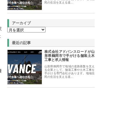
民の生活を支える道…
アーカイブ
沢
事
最近の記事
株式会社アドバンスロードが山
形県鶴岡市で手がける舗装土木
工事と求人情報
山形県鶴岡市で地域の道路基盤を支え
種
る企業として、舗装工事や土木工事を
手がける専門会社があります。地域住
民の生活を支える道…