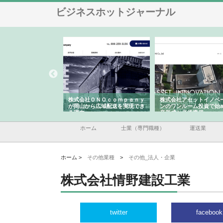
ビジネスホットジャーナル
翔栄が草津市で担う建
株式会社ＯＮＯｃｏｍｐａｎｙ
株式会社アセットイノベ
事の現場力と信頼性
が岡山から広域配送を実現でき
ンのワンルーム投資で始
る理由
産形成と老後準備
ホーム
士業（専門職種）
運送業
ホーム >
その他業種
>
その他_法人・企業
株式会社情野建設工業
twitter
facebook