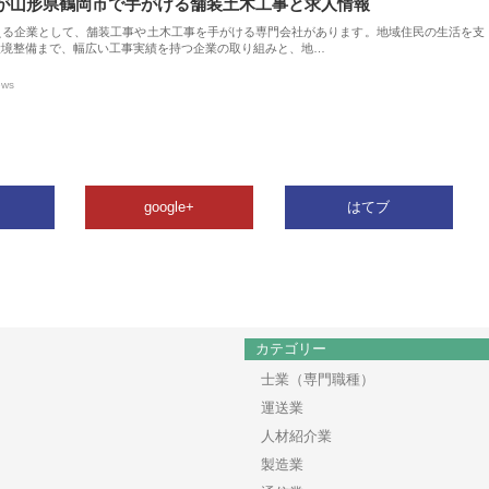
が山形県鶴岡市で手がける舗装土木工事と求人情報
える企業として、舗装工事や土木工事を手がける専門会社があります。地域住民の生活を支
環境整備まで、幅広い工事実績を持つ企業の取り組みと、地…
ews
google+
はてブ
カテゴリー
士業（専門職種）
運送業
人材紹介業
製造業