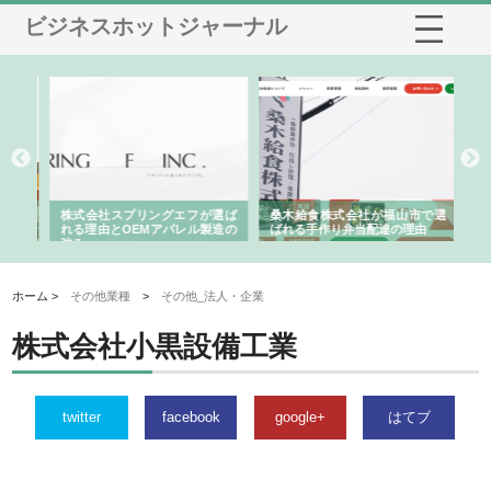
ビジネスホットジャーナル
や店
株式会社スプリングエフが選ば
桑木給食株式会社が福山市で選
株
る理
れる理由とOEMアパレル製造の
ばれる手作り弁当配達の理由
れ
強み
ホーム >
その他業種
>
その他_法人・企業
株式会社小黒設備工業
twitter
facebook
google+
はてブ