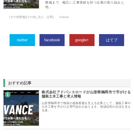
整備まで、幅広い工事実績を持つ企業の取り組みと、
地…
[その他業種][その他_法人・企業]
0views
twitter
facebook
google+
はてブ
おすすめ記事
株式会社アドバンスロードが山形県鶴岡市で手がける
1
舗装土木工事と求人情報
山形県鶴岡市で地域の道路基盤を支える企業として、舗装工事や
土木工事を手がける専門会社があります。地域住民の生活を支え
る道…