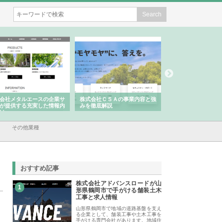
会社ＣＳＡの事業内容と強
株式会社山形道路が手がける舗
ホクシン設備株式会
徹底解説
装工事と土木技術の全容
る給排水空調消火設
績と強み
その他業種
おすすめ記事
株式会社アドバンスロードが山
1
形県鶴岡市で手がける舗装土木
工事と求人情報
山形県鶴岡市で地域の道路基盤を支え
る企業として、舗装工事や土木工事を
手がける専門会社があります。地域住