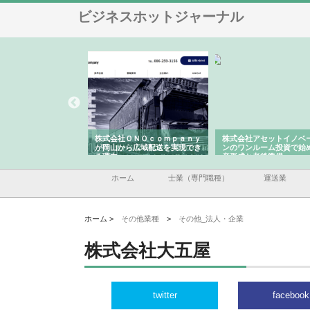
ビジネスホットジャーナル
ＯＮＯｃｏｍｐａｎｙ
株式会社アセットイノベーショ
庭楽株式会社が知多半島
ら広域配送を実現でき
ンのワンルーム投資で始める資
と名古屋で叶える理想の
産形成と老後準備
間
ホーム
士業（専門職種）
運送業
ホーム >
その他業種
>
その他_法人・企業
株式会社大五屋
twitter
facebook