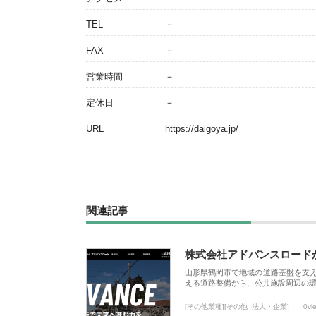
TEL
－
FAX
－
営業時間
－
定休日
－
URL
https://daigoya.jp/
関連記事
株式会社アドバンスロード
山形県鶴岡市で地域の道路基盤を支
える道路整備から、公共施設周辺の
[その他業種][その他_法人・企業]
0vi