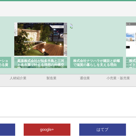
と三河
株式会社ナツハラが建設と鋲螺
株式会社メタルエースの企業サ
株式
外構空
で滋賀の暮らしを支える理由
イトが提供する充実した情報内
みを
容とは
人材紹介業
製造業
通信業
小売業・販売業
google+
はてブ