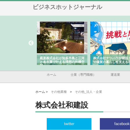
ビジネスホットジャーナル
アセットイノベーショ
庭楽株式会社が知多半島と三河
株式会社ナツハラが建設
ルーム投資で始める資
と名古屋で叶える理想の外構空
で滋賀の暮らしを支える
老後準備
間
ホーム
士業（専門職種）
運送業
ホーム >
その他業種
>
その他_法人・企業
株式会社和建設
twitter
facebook