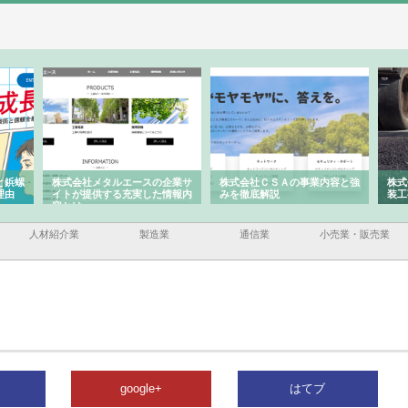
と鋲螺
株式会社メタルエースの企業サ
株式会社ＣＳＡの事業内容と強
株式
理由
イトが提供する充実した情報内
みを徹底解説
装工
容とは
人材紹介業
製造業
通信業
小売業・販売業
google+
はてブ