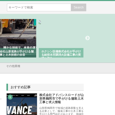
会社山形道路が手がける舗
ホクシン設備株式会社が手がけ
株式会社東京シー・
事と土木技術の全容
る給排水空調消火設備工事の実
のGISインフラ管理
績と強み
入メリット
その他業種
おすすめ記事
株式会社アドバンスロードが山
1
形県鶴岡市で手がける舗装土木
工事と求人情報
山形県鶴岡市で地域の道路基盤を支え
る企業として、舗装工事や土木工事を
手がける専門会社があります。地域住