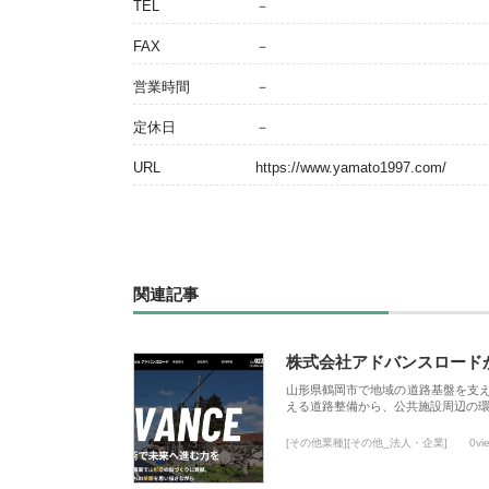
TEL
－
FAX
－
営業時間
－
定休日
－
URL
https://www.yamato1997.com/
関連記事
株式会社アドバンスロード
山形県鶴岡市で地域の道路基盤を支
える道路整備から、公共施設周辺の
[その他業種][その他_法人・企業]
0vi