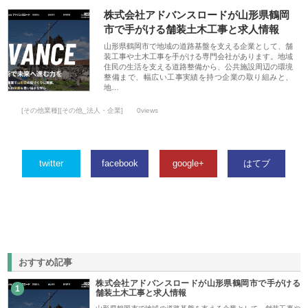
株式会社アドバンスロードが山形県鶴岡
市で手がける舗装土木工事と求人情報
山形県鶴岡市で地域の道路基盤を支える企業として、舗
装工事や土木工事を手がける専門会社があります。地域
住民の生活を支える道路整備から、公共施設周辺の環境
整備まで、幅広い工事実績を持つ企業の取り組みと、
地…
[その他業種][その他_法人・企業]
0views
twitter
facebook
google+
はてブ
おすすめ記事
株式会社アドバンスロードが山形県鶴岡市で手がける
1
舗装土木工事と求人情報