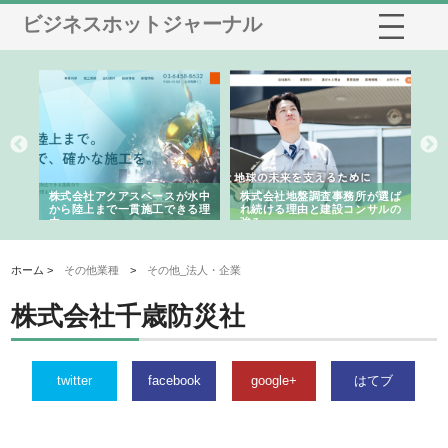
ビジネスホットジャーナル
シー
株式会社アクアスペースが水中
株式会社地盤調査事務所が選ば
株
ム導
から陸上まで一貫施工できる理
れ続ける理由と建設コンサルの
ス
由
強み
ホーム >
その他業種
>
その他_法人・企業
株式会社千歳防災社
twitter
facebook
google+
はてブ