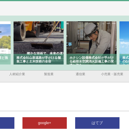
容と強
株式会社山形道路が手がける舗
ホクシン設備株式会社が手がけ
株式
装工事と土木技術の全容
る給排水空調消火設備工事の実
のG
績と強み
入メ
人材紹介業
製造業
通信業
小売業・販売業
google+
はてブ