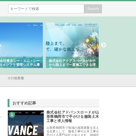
会社東京シー・エム・シー
株式会社アクアスペースが水中
株式会社地盤調査事
ISインフラ管理システム導
から陸上まで一貫施工できる理
れ続ける理由と建設
リット
由
強み
その他業種
おすすめ記事
株式会社アドバンスロードが山
1
形県鶴岡市で手がける舗装土木
工事と求人情報
山形県鶴岡市で地域の道路基盤を支え
る企業として、舗装工事や土木工事を
手がける専門会社があります。地域住