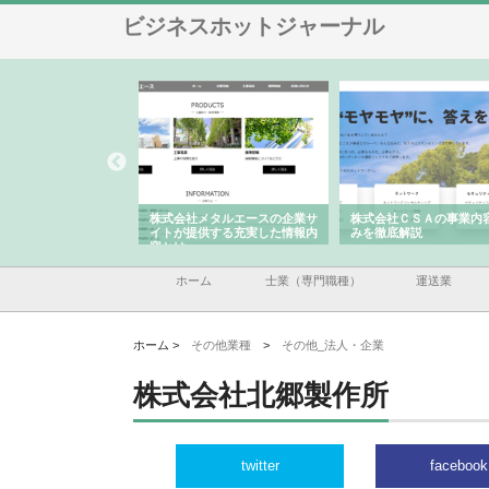
ビジネスホットジャーナル
ナツハラが建設と鋲螺
株式会社メタルエースの企業サ
株式会社ＣＳＡの事業内
暮らしを支える理由
イトが提供する充実した情報内
みを徹底解説
容とは
ホーム
士業（専門職種）
運送業
ホーム >
その他業種
>
その他_法人・企業
株式会社北郷製作所
twitter
facebook