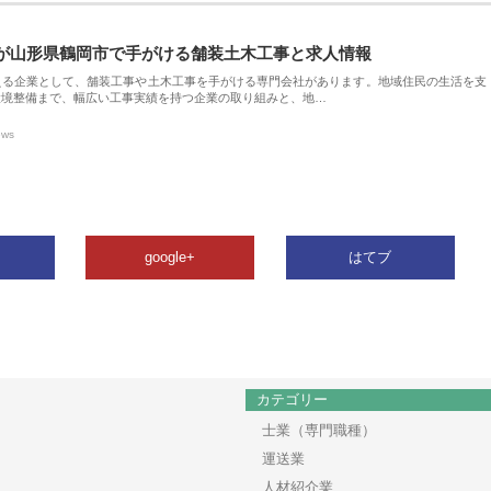
が山形県鶴岡市で手がける舗装土木工事と求人情報
える企業として、舗装工事や土木工事を手がける専門会社があります。地域住民の生活を支
環境整備まで、幅広い工事実績を持つ企業の取り組みと、地…
ews
google+
はてブ
カテゴリー
士業（専門職種）
運送業
人材紹介業