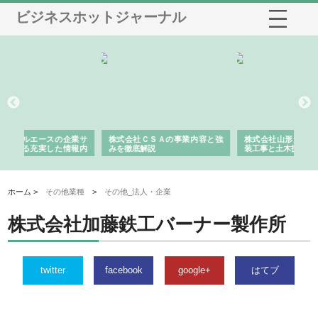
ビジネスホットジャーナル
企業サ
株式会社ＣＳＡの事業内容と強
株式会社山形道路が手がける舗
情報内
みを徹底解説
装工事と土木技術の全容
績
ホーム >
その他業種
>
その他_法人・企業
株式会社加藤鉄工バーナー製作所
twitter
facebook
google+
はてブ