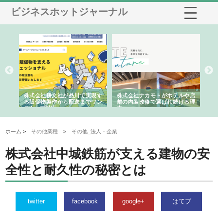
ビジネスホットジャーナル
ノー
株式会社耕文社が品川で実現す
株式会社ナカモトがホテルや店
株
の専
る販促物製作から配送までワン
舗の内装改修で選ばれ続ける理
れ
ストップ対応
由
強
ホーム >
その他業種
>
その他_法人・企業
株式会社中城鉄筋が支える建物の安
全性と耐久性の秘密とは
twitter
facebook
google+
はてブ