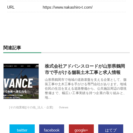
URL
https://www.nakashiro-t.com/
関連記事
株式会社アドバンスロードが山形県鶴岡
市で手がける舗装土木工事と求人情報
山形県鶴岡市で地域の道路基盤を支える企業として、舗
装工事や土木工事を手がける専門会社があります。地域
住民の生活を支える道路整備から、公共施設周辺の環境
整備まで、幅広い工事実績を持つ企業の取り組みと、
地…
[その他業種][その他_法人・企業]
0views
twitter
facebook
google+
はてブ