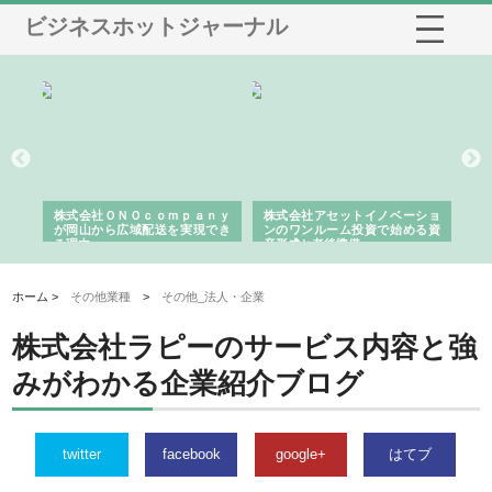
ビジネスホットジャーナル
う建
株式会社ＯＮＯｃｏｍｐａｎｙ
株式会社アセットイノベーショ
庭
性
が岡山から広域配送を実現でき
ンのワンルーム投資で始める資
と
る理由
産形成と老後準備
間
ホーム >
その他業種
>
その他_法人・企業
株式会社ラピーのサービス内容と強
みがわかる企業紹介ブログ
twitter
facebook
google+
はてブ