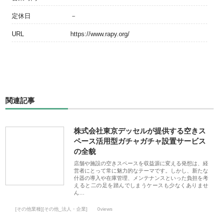
定休日
－
URL
https://www.rapy.org/
関連記事
株式会社東京デッセルが提供する空きス
ペース活用型ガチャガチャ設置サービス
の全貌
店舗や施設の空きスペースを収益源に変える発想は、経
営者にとって常に魅力的なテーマです。しかし、新たな
什器の導入や在庫管理、メンテナンスといった負担を考
えると二の足を踏んでしまうケースも少なくありませ
ん…
[その他業種][その他_法人・企業]
0views