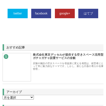
twitter
facebook
google+
はてブ
おすすめ記事
株式会社東京デッセルが提供する空きスペース活用型
1
ガチャガチャ設置サービスの全貌
店舗や施設の空きスペースを収益源に変える発想は、経営者にと
って常に魅力的なテーマです。しかし、新たな什器の導入や在庫
管理…
アーカイブ