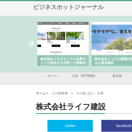
ビジネスホットジャーナル
ツハラが建設と鋲螺
株式会社メタルエースの企業サ
株式会社ＣＳＡの事業内容
らしを支える理由
イトが提供する充実した情報内
みを徹底解説
容とは
ホーム
士業（専門職種）
運送業
ホーム >
その他業種
>
その他_法人・企業
株式会社ライフ建設
twitter
facebook