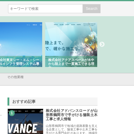
会社東京シー・エム・シー
株式会社アクアスペースが水中
株式会社地盤調査事務
Sインフラ管理システム導
から陸上まで一貫施工できる理
れ続ける理由と建設コ
リット
由
強み
その他業種
おすすめ記事
株式会社アドバンスロードが山
1
形県鶴岡市で手がける舗装土木
工事と求人情報
山形県鶴岡市で地域の道路基盤を支え
る企業として、舗装工事や土木工事を
手がける専門会社があります。地域住