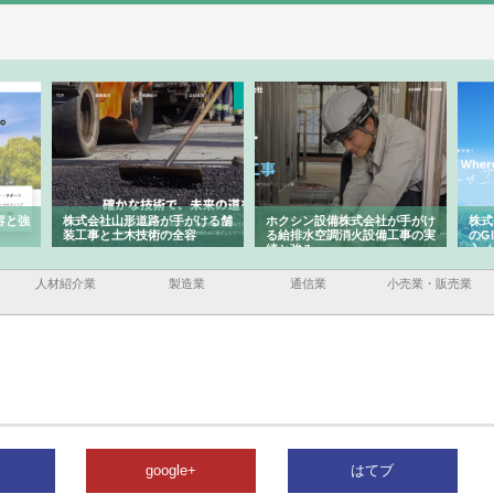
と強
株式会社山形道路が手がける舗
ホクシン設備株式会社が手がけ
株式
装工事と土木技術の全容
る給排水空調消火設備工事の実
のGI
績と強み
入メ
人材紹介業
製造業
通信業
小売業・販売業
google+
はてブ