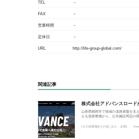
TEL
－
FAX
－
営業時間
－
定休日
－
URL
http://life-group-global.com/
関連記事
株式会社アドバンスロード
山形県鶴岡市で地域の道路基盤を支
える道路整備から、公共施設周辺の
[その他業種][その他_法人・企業]
0vi