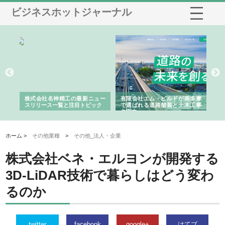
ビジネスホットジャーナル
選ば
株式会社名神精工の最新ニュー
有限会社エム・ビルドが南多摩
有
ルの
スリリース一覧と注目トピック
で選ばれる道路舗装と土木工事
ネ
の実力
ホーム >
その他業種
>
その他_法人・企業
株式会社ベネ・エルヨンが開発する
3D-LiDAR技術で暮らしはどう変わ
るのか
twitter
facebook
google+
はてブ