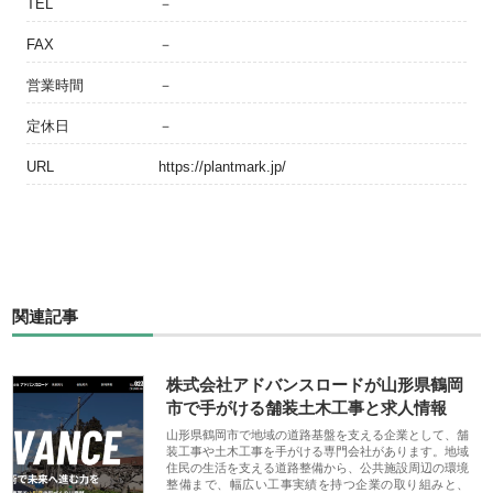
TEL
－
FAX
－
営業時間
－
定休日
－
URL
https://plantmark.jp/
関連記事
株式会社アドバンスロードが山形県鶴岡
市で手がける舗装土木工事と求人情報
山形県鶴岡市で地域の道路基盤を支える企業として、舗
装工事や土木工事を手がける専門会社があります。地域
住民の生活を支える道路整備から、公共施設周辺の環境
整備まで、幅広い工事実績を持つ企業の取り組みと、