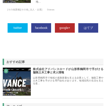
地…
[その他業種][その他_法人・企業]
0views
twitter
facebook
google+
はてブ
おすすめ記事
株式会社アドバンスロードが山形県鶴岡市で手がける
1
舗装土木工事と求人情報
山形県鶴岡市で地域の道路基盤を支える企業として、舗装工事や
土木工事を手がける専門会社があります。地域住民の生活を支え
る道…