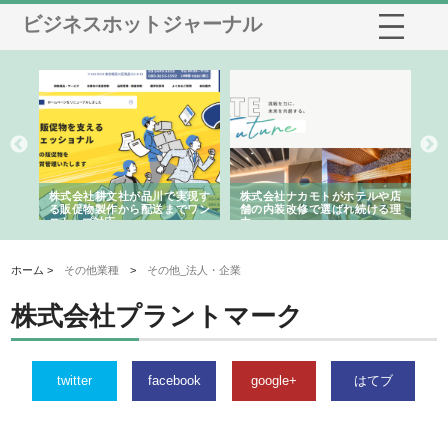
ビジネスホットジャーナル
ノー
株式会社耕文社が品川で実現す
株式会社ナカモトがホテルや店
株
の専
る販促物製作から配送までワン
舗の内装改修で選ばれ続ける理
れ
ストップ対応
由
強
ホーム >
その他業種
>
その他_法人・企業
株式会社プラントマーク
twitter
facebook
google+
はてブ