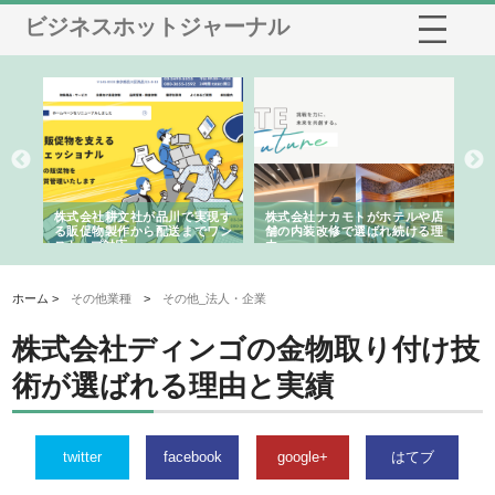
ビジネスホットジャーナル
ノー
株式会社耕文社が品川で実現す
株式会社ナカモトがホテルや店
株
の専
る販促物製作から配送までワン
舗の内装改修で選ばれ続ける理
れ
ストップ対応
由
強
ホーム >
その他業種
>
その他_法人・企業
株式会社ディンゴの金物取り付け技
術が選ばれる理由と実績
twitter
facebook
google+
はてブ