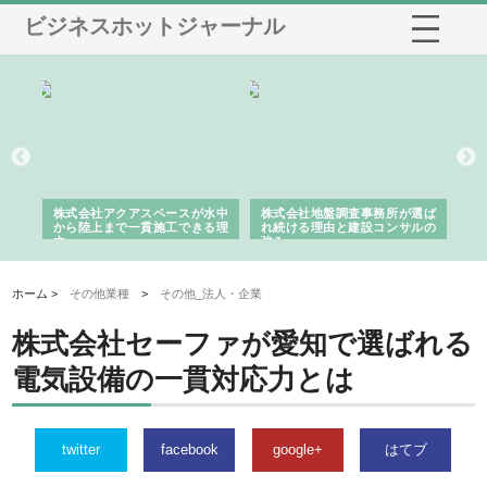
ビジネスホットジャーナル
シー
株式会社アクアスペースが水中
株式会社地盤調査事務所が選ば
株
ム導
から陸上まで一貫施工できる理
れ続ける理由と建設コンサルの
ス
由
強み
ホーム >
その他業種
>
その他_法人・企業
株式会社セーファが愛知で選ばれる
電気設備の一貫対応力とは
twitter
facebook
google+
はてブ