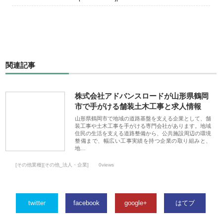
関連記事
株式会社アドバンスロードが山形県鶴岡
市で手がける舗装土木工事と求人情報
山形県鶴岡市で地域の道路基盤を支える企業として、舗
装工事や土木工事を手がける専門会社があります。地域
住民の生活を支える道路整備から、公共施設周辺の環境
整備まで、幅広い工事実績を持つ企業の取り組みと、
地…
[その他業種][その他_法人・企業]
0views
twitter
facebook
google+
はてブ