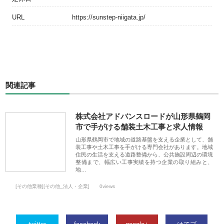
URL
https://sunstep-niigata.jp/
関連記事
株式会社アドバンスロードが山形県鶴岡
市で手がける舗装土木工事と求人情報
山形県鶴岡市で地域の道路基盤を支える企業として、舗
装工事や土木工事を手がける専門会社があります。地域
住民の生活を支える道路整備から、公共施設周辺の環境
整備まで、幅広い工事実績を持つ企業の取り組みと、
地…
[その他業種][その他_法人・企業]
0views