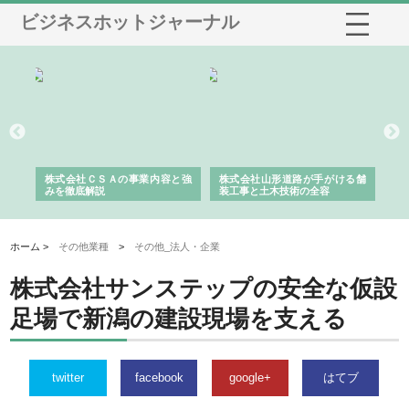
ビジネスホットジャーナル
業サ
株式会社ＣＳＡの事業内容と強
株式会社山形道路が手がける舗
ホ
報内
みを徹底解説
装工事と土木技術の全容
る
績
ホーム >
その他業種
>
その他_法人・企業
株式会社サンステップの安全な仮設
足場で新潟の建設現場を支える
twitter
facebook
google+
はてブ