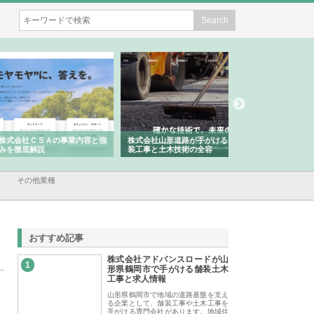
会社ＣＳＡの事業内容と強
株式会社山形道路が手がける舗
ホクシン設備株式会
徹底解説
装工事と土木技術の全容
る給排水空調消火設
績と強み
その他業種
おすすめ記事
株式会社アドバンスロードが山
1
形県鶴岡市で手がける舗装土木
工事と求人情報
山形県鶴岡市で地域の道路基盤を支え
る企業として、舗装工事や土木工事を
手がける専門会社があります。地域住