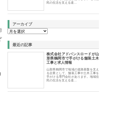
民の生活を支える道…
アーカイブ
術
ぞ
最近の記事
株式会社アドバンスロードが山
形県鶴岡市で手がける舗装土木
工事と求人情報
山形県鶴岡市で地域の道路基盤を支え
り
る企業として、舗装工事や土木工事を
手がける専門会社があります。地域住
民の生活を支える道…