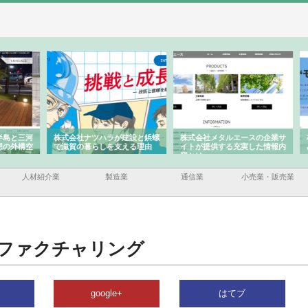
と三河
株式会社ナツハラが建設と鋲螺
株式会社メタルエースの企業サ
株式
外構空
で滋賀の暮らしを支える理由
イトが提供する充実した情報内
みを
容とは
人材紹介業
製造業
通信業
小売業・販売業
ファクチャリング
google+
はてブ