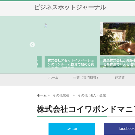
ビジネスホットジャーナル
ＯＮＯｃｏｍｐａｎｙ
株式会社アセットイノベーショ
庭楽株式会社が知多半島
ら広域配送を実現でき
ンのワンルーム投資で始める資
と名古屋で叶える理想の
産形成と老後準備
間
ホーム
士業（専門職種）
運送業
ホーム >
その他業種
>
その他_法人・企業
株式会社コイワボンドマニ
twitter
facebook