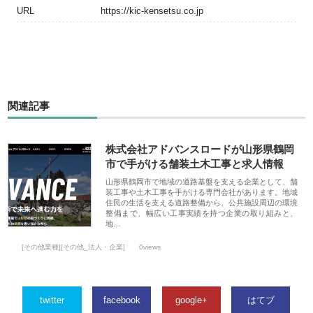
URL
https://kic-kensetsu.co.jp
関連記事
株式会社アドバンスロードが山形県鶴岡
市で手がける舗装土木工事と求人情報
山形県鶴岡市で地域の道路基盤を支える企業として、舗
装工事や土木工事を手がける専門会社があります。地域
住民の生活を支える道路整備から、公共施設周辺の環境
整備まで、幅広い工事実績を持つ企業の取り組みと、
地…
[その他業種][その他_法人・企業]
0views
twitter
facebook
google+
はてブ