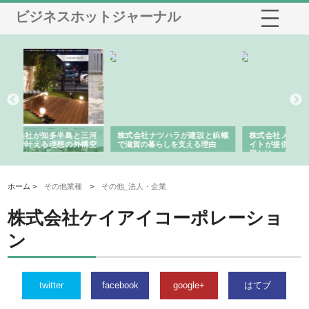
ビジネスホットジャーナル
と三河
株式会社ナツハラが建設と鋲螺
株式会社メタルエースの企業サ
外構空
で滋賀の暮らしを支える理由
イトが提供する充実した情報内
み
容とは
ホーム >
その他業種
>
その他_法人・企業
株式会社ケイアイコーポレーショ
ン
twitter
facebook
google+
はてブ