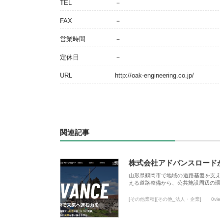
TEL
－
FAX
－
営業時間
－
定休日
－
URL
http://oak-engineering.co.jp/
関連記事
株式会社アドバンスロード
山形県鶴岡市で地域の道路基盤を支
える道路整備から、公共施設周辺の
[その他業種][その他_法人・企業]
0vi