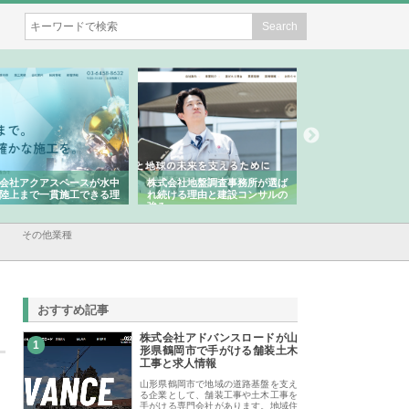
会社アクアスペースが水中
株式会社地盤調査事務所が選ば
株式会社名神精工の
陸上まで一貫施工できる理
れ続ける理由と建設コンサルの
スリリース一覧と注
強み
その他業種
おすすめ記事
株式会社アドバンスロードが山
1
形県鶴岡市で手がける舗装土木
工事と求人情報
山形県鶴岡市で地域の道路基盤を支え
る企業として、舗装工事や土木工事を
手がける専門会社があります。地域住