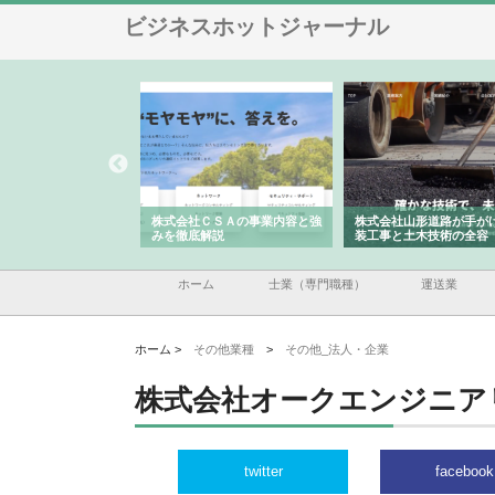
ビジネスホットジャーナル
メタルエースの企業サ
株式会社ＣＳＡの事業内容と強
株式会社山形道路が手が
供する充実した情報内
みを徹底解説
装工事と土木技術の全容
ホーム
士業（専門職種）
運送業
ホーム >
その他業種
>
その他_法人・企業
株式会社オークエンジニア
twitter
facebook