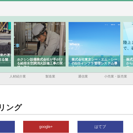
ける舗
ホクシン設備株式会社が手がけ
株式会社東京シー・エム・シー
株式
る給排水空調消火設備工事の実
のGISインフラ管理システム導
から
績と強み
入メリット
由
人材紹介業
製造業
通信業
小売業・販売業
リング
google+
はてブ