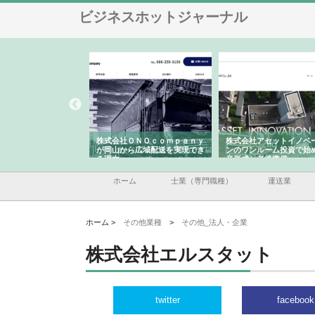
ビジネスホットジャーナル
会社ＯＮＯｃｏｍｐａｎｙ
株式会社アセットイノベーショ
庭楽株式会社が知多
山から広域配送を実現でき
ンのワンルーム投資で始める資
と名古屋で叶える理
由
産形成と老後準備
間
ホーム
士業（専門職種）
運送業
ホーム >
その他業種
>
その他_法人・企業
株式会社エルスタット
twitter
facebook