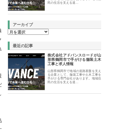
民の生活を支える道…
アーカイブ
殊
ク
最近の記事
れ
株式会社アドバンスロードが山
形県鶴岡市で手がける舗装土木
工事と求人情報
山形県鶴岡市で地域の道路基盤を支え
提
る企業として、舗装工事や土木工事を
手がける専門会社があります。地域住
民の生活を支える道…
だ
し
品
す