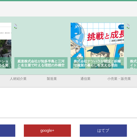
半島と三河
株式会社ナツハラが建設と鋲螺
株式会社メタルエースの企業サ
想の外構空
で滋賀の暮らしを支える理由
イトが提供する充実した情報内
容とは
人材紹介業
製造業
通信業
小売業・販売業
google+
はてブ