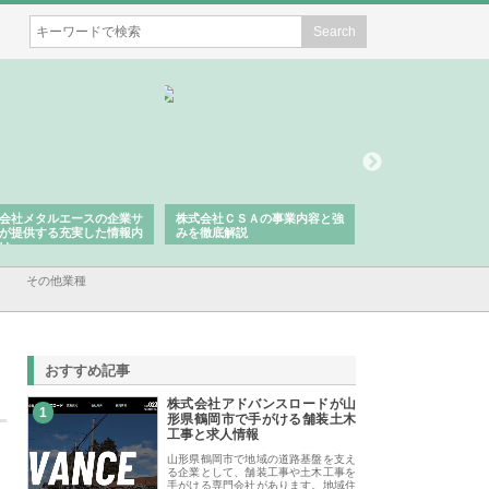
株式会社ＣＳＡの事業内容と強
株式会社山形道路が手がける舗
ホクシン設備株
みを徹底解説
装工事と土木技術の全容
る給排水空調消
績と強み
その他業種
おすすめ記事
株式会社アドバンスロードが山
1
形県鶴岡市で手がける舗装土木
工事と求人情報
山形県鶴岡市で地域の道路基盤を支え
る企業として、舗装工事や土木工事を
手がける専門会社があります。地域住