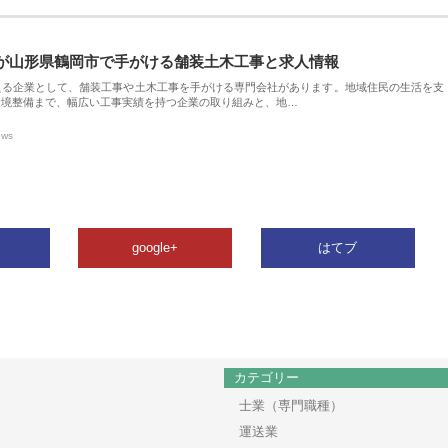
が山形県鶴岡市で手がける舗装土木工事と求人情報
える企業として、舗装工事や土木工事を手がける専門会社があります。地域住民の生活を支
環境整備まで、幅広い工事実績を持つ企業の取り組みと、地…
ews
google+
はてブ
カテゴリー
士業（専門職種）
運送業