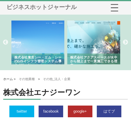
ビジネスホットジャーナル
がけ
株式会社東京シー・エム・シー
株式会社アクアスペースが水中
株
の実
のGISインフラ管理システム導
から陸上まで一貫施工できる理
れ
入メリット
由
強
ホーム >
その他業種
>
その他_法人・企業
株式会社エナジーワン
twitter
facebook
google+
はてブ