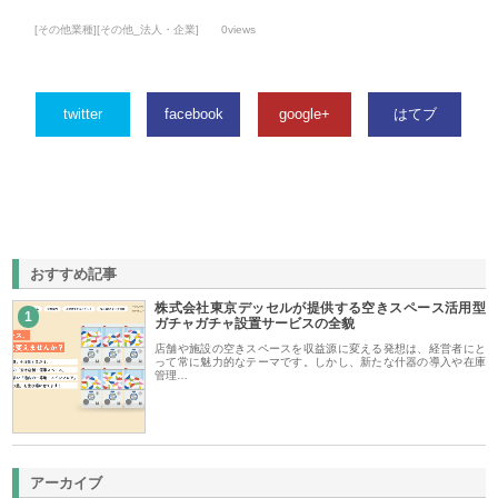
[その他業種][その他_法人・企業]
0views
twitter
facebook
google+
はてブ
おすすめ記事
株式会社東京デッセルが提供する空きスペース活用型
1
ガチャガチャ設置サービスの全貌
店舗や施設の空きスペースを収益源に変える発想は、経営者にと
って常に魅力的なテーマです。しかし、新たな什器の導入や在庫
管理…
アーカイブ