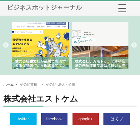
ビジネスホットジャーナル
ノー
株式会社耕文社が品川で実現す
株式会社ナカモトがホテルや店
株
の専
る販促物製作から配送までワン
舗の内装改修で選ばれ続ける理
れ
ストップ対応
由
強
ホーム >
その他業種
>
その他_法人・企業
株式会社エストケム
twitter
facebook
google+
はてブ