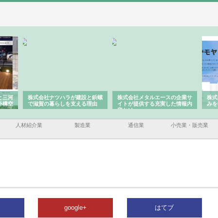
と三河
株式会社ナツハラが建設と鋲螺
株式会社メタルエースの企業サ
株式
外構空
で滋賀の暮らしを支える理由
イトが提供する充実した情報内
みを
容とは
人材紹介業
製造業
通信業
小売業・販売業
google+
はてブ