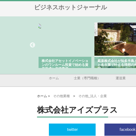
ビジネスホットジャーナル
ＯＮＯｃｏｍｐａｎｙ
株式会社アセットイノベーショ
庭楽株式会社が知多半島
ら広域配送を実現でき
ンのワンルーム投資で始める資
と名古屋で叶える理想の
産形成と老後準備
間
ホーム
士業（専門職種）
運送業
ホーム >
その他業種
>
その他_法人・企業
株式会社アイズプラス
twitter
facebook