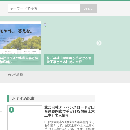
会社ＣＳＡの事業内容と強
株式会社山形道路が手がける舗
ホクシン設備株式会
徹底解説
装工事と土木技術の全容
る給排水空調消火設
績と強み
その他業種
おすすめ記事
株式会社アドバンスロードが山
1
形県鶴岡市で手がける舗装土木
工事と求人情報
山形県鶴岡市で地域の道路基盤を支え
る企業として、舗装工事や土木工事を
手がける専門会社があります。地域住