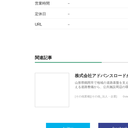
営業時間
－
定休日
－
URL
－
関連記事
株式会社アドバンスロード
山形県鶴岡市で地域の道路基盤を支
える道路整備から、公共施設周辺の
[その他業種][その他_法人・企業]
0vi