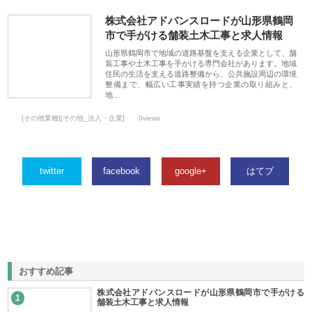
株式会社アドバンスロードが山形県鶴岡
市で手がける舗装土木工事と求人情報
山形県鶴岡市で地域の道路基盤を支える企業として、舗
装工事や土木工事を手がける専門会社があります。地域
住民の生活を支える道路整備から、公共施設周辺の環境
整備まで、幅広い工事実績を持つ企業の取り組みと、
地…
[その他業種][その他_法人・企業]
0views
twitter
facebook
google+
はてブ
おすすめ記事
株式会社アドバンスロードが山形県鶴岡市で手がける
1
舗装土木工事と求人情報