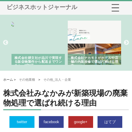
ビジネスホットジャーナル
ノー
株式会社耕文社が品川で実現す
株式会社ナカモトがホテルや店
株
の専
る販促物製作から配送までワン
舗の内装改修で選ばれ続ける理
れ
ストップ対応
由
強
ホーム >
その他業種
>
その他_法人・企業
株式会社みなかみが新築現場の廃棄
物処理で選ばれ続ける理由
twitter
facebook
google+
はてブ