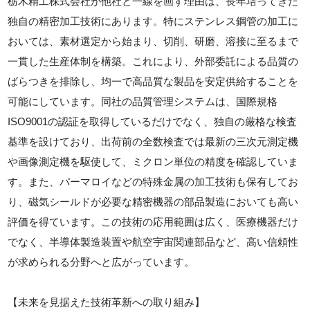
栃木精工株式会社が他社と一線を画す理由は、長年培ってきた
独自の精密加工技術にあります。特にステンレス鋼管の加工に
おいては、素材選定から始まり、切削、研磨、溶接に至るまで
一貫した生産体制を構築。これにより、外部委託による品質の
ばらつきを排除し、均一で高品質な製品を安定供給することを
可能にしています。同社の品質管理システムは、国際規格
ISO9001の認証を取得しているだけでなく、独自の厳格な検査
基準を設けており、出荷前の全数検査では最新の三次元測定機
や画像測定機を駆使して、ミクロン単位の精度を確認していま
す。また、パーマロイなどの特殊金属の加工技術も保有してお
り、磁気シールドが必要な精密機器の部品製造においても高い
評価を得ています。この技術の応用範囲は広く、医療機器だけ
でなく、半導体製造装置や航空宇宙関連部品など、高い信頼性
が求められる分野へと広がっています。
【未来を見据えた技術革新への取り組み】