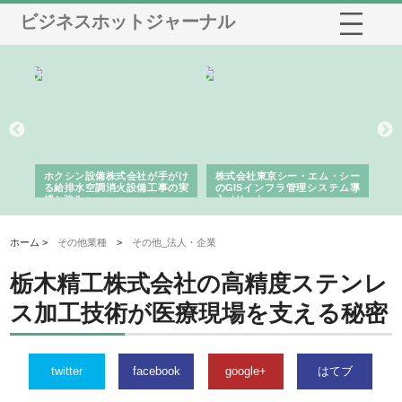
ビジネスホットジャーナル
る舗
ホクシン設備株式会社が手がけ
株式会社東京シー・エム・シー
株
る給排水空調消火設備工事の実
のGISインフラ管理システム導
か
績と強み
入メリット
由
ホーム >
その他業種
>
その他_法人・企業
栃木精工株式会社の高精度ステンレ
ス加工技術が医療現場を支える秘密
twitter
facebook
google+
はてブ