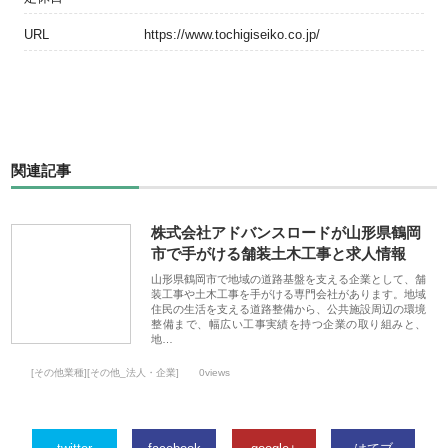
URL
https://www.tochigiseiko.co.jp/
関連記事
株式会社アドバンスロードが山形県鶴岡
市で手がける舗装土木工事と求人情報
山形県鶴岡市で地域の道路基盤を支える企業として、舗
装工事や土木工事を手がける専門会社があります。地域
住民の生活を支える道路整備から、公共施設周辺の環境
整備まで、幅広い工事実績を持つ企業の取り組みと、
地…
[その他業種][その他_法人・企業]
0views