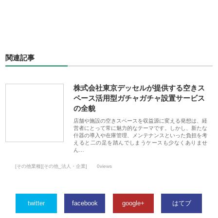
関連記事
株式会社東京デッセルが提供する空きス
ペース活用型ガチャガチャ設置サービス
の全貌
店舗や施設の空きスペースを収益源に変える発想は、経
営者にとって常に魅力的なテーマです。しかし、新たな
什器の導入や在庫管理、メンテナンスといった負担を考
えると二の足を踏んでしまうケースも少なくありませ
ん…
[その他業種][その他_法人・企業]
0views
twitter
facebook
google+
はてブ