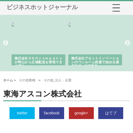
ビジネスホットジャーナル
う建
株式会社ＯＮＯｃｏｍｐａｎｙ
株式会社アセットイノベーショ
庭
性
が岡山から広域配送を実現でき
ンのワンルーム投資で始める資
と
る理由
産形成と老後準備
間
ホーム >
その他業種
>
その他_法人・企業
東海アスコン株式会社
twitter
facebook
google+
はてブ