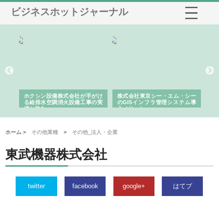
ビジネスホットジャーナル
る舗
ホクシン設備株式会社が手がけ
株式会社東京シー・エム・シー
株
る給排水空調消火設備工事の実
のGISインフラ管理システム導
か
績と強み
入メリット
由
ホーム >
その他業種
>
その他_法人・企業
東武機器株式会社
twitter
facebook
google+
はてブ