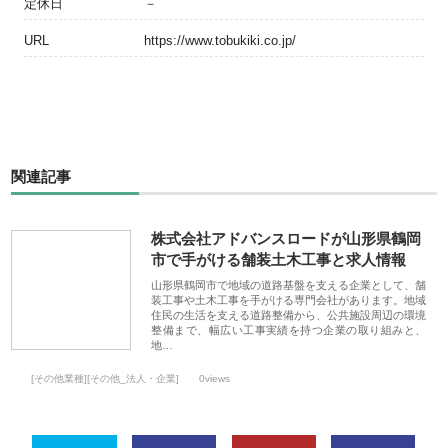
定休日
－
URL
https://www.tobukiki.co.jp/
関連記事
株式会社アドバンスロードが山形県鶴岡
市で手がける舗装土木工事と求人情報
山形県鶴岡市で地域の道路基盤を支える企業として、舗
装工事や土木工事を手がける専門会社があります。地域
住民の生活を支える道路整備から、公共施設周辺の環境
整備まで、幅広い工事実績を持つ企業の取り組みと、
地…
[その他業種][その他_法人・企業]
0views