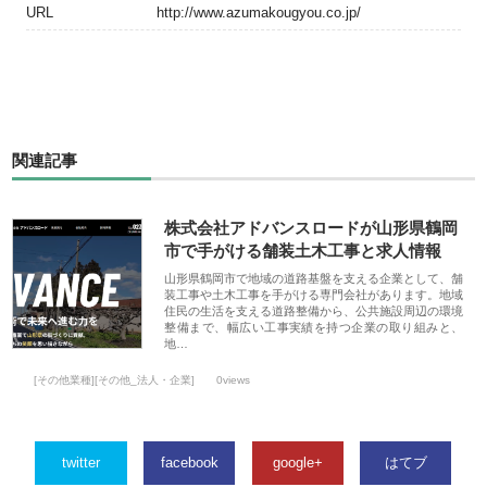
URL
http://www.azumakougyou.co.jp/
関連記事
株式会社アドバンスロードが山形県鶴岡
市で手がける舗装土木工事と求人情報
山形県鶴岡市で地域の道路基盤を支える企業として、舗
装工事や土木工事を手がける専門会社があります。地域
住民の生活を支える道路整備から、公共施設周辺の環境
整備まで、幅広い工事実績を持つ企業の取り組みと、
地…
[その他業種][その他_法人・企業]
0views
twitter
facebook
google+
はてブ