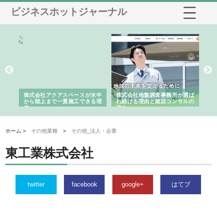
ビジネスホットジャーナル
シー
株式会社アクアスペースが水中
株式会社地盤調査事務所が選ば
株
ム導
から陸上まで一貫施工できる理
れ続ける理由と建設コンサルの
ス
由
強み
ホーム >
その他業種
>
その他_法人・企業
東工業株式会社
twitter
facebook
google+
はてブ