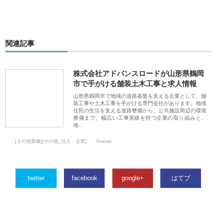
関連記事
株式会社アドバンスロードが山形県鶴岡
市で手がける舗装土木工事と求人情報
山形県鶴岡市で地域の道路基盤を支える企業として、舗
装工事や土木工事を手がける専門会社があります。地域
住民の生活を支える道路整備から、公共施設周辺の環境
整備まで、幅広い工事実績を持つ企業の取り組みと、
地…
[その他業種][その他_法人・企業]
0views
twitter
facebook
google+
はてブ