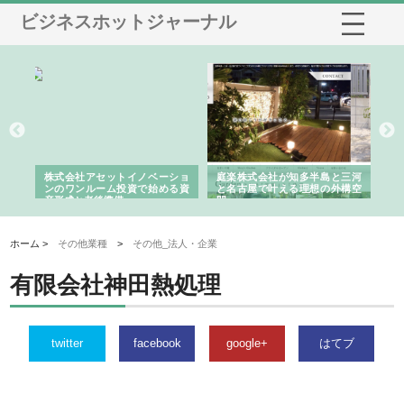
ビジネスホットジャーナル
ｎｙ
株式会社アセットイノベーショ
庭楽株式会社が知多半島と三河
株
でき
ンのワンルーム投資で始める資
と名古屋で叶える理想の外構空
で
産形成と老後準備
間
ホーム >
その他業種
>
その他_法人・企業
有限会社神田熱処理
twitter
facebook
google+
はてブ