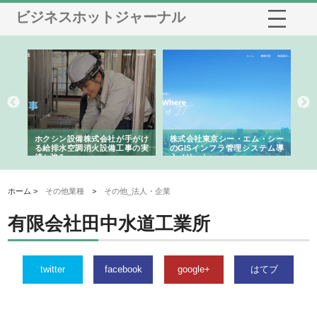
ビジネスホットジャーナル
る舗
ホクシン設備株式会社が手がけ
株式会社東京シー・エム・シー
株
る給排水空調消火設備工事の実
のGISインフラ管理システム導
か
績と強み
入メリット
由
ホーム >
その他業種
>
その他_法人・企業
有限会社田中水道工業所
twitter
facebook
google+
はてブ