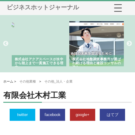
ビジネスホットジャーナル
シー
株式会社アクアスペースが水中
株式会社地盤調査事務所が選ば
株
ム導
から陸上まで一貫施工できる理
れ続ける理由と建設コンサルの
ス
由
強み
ホーム >
その他業種
>
その他_法人・企業
有限会社木村工業
twitter
facebook
google+
はてブ