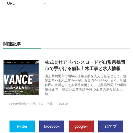
URL
－
関連記事
株式会社アドバンスロードが山形県鶴岡
市で手がける舗装土木工事と求人情報
山形県鶴岡市で地域の道路基盤を支える企業として、舗
装工事や土木工事を手がける専門会社があります。地域
住民の生活を支える道路整備から、公共施設周辺の環境
整備まで、幅広い工事実績を持つ企業の取り組みと、
地…
[その他業種][その他_法人・企業]
0views
twitter
facebook
google+
はてブ