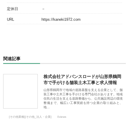
定休日
－
URL
https://kaneki1972.com
関連記事
株式会社アドバンスロードが山形県鶴岡
市で手がける舗装土木工事と求人情報
山形県鶴岡市で地域の道路基盤を支える企業として、舗
装工事や土木工事を手がける専門会社があります。地域
住民の生活を支える道路整備から、公共施設周辺の環境
整備まで、幅広い工事実績を持つ企業の取り組みと、
地…
[その他業種][その他_法人・企業]
0views