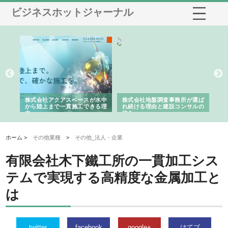
ビジネスホットジャーナル
シー
株式会社アクアスペースが水中
株式会社地盤調査事務所が選ば
株
ム導
から陸上まで一貫施工できる理
れ続ける理由と建設コンサルの
ス
由
強み
ホーム >
その他業種
>
その他_法人・企業
有限会社木下鐵工所の一貫加工シス
テムで実現する高精度な金属加工と
は
twitter
facebook
google+
はてブ