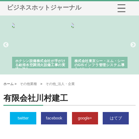
ビジネスホットジャーナル
る舗
ホクシン設備株式会社が手がけ
株式会社東京シー・エム・シー
株
る給排水空調消火設備工事の実
のGISインフラ管理システム導
か
績と強み
入メリット
由
ホーム >
その他業種
>
その他_法人・企業
有限会社川村建工
twitter
facebook
google+
はてブ