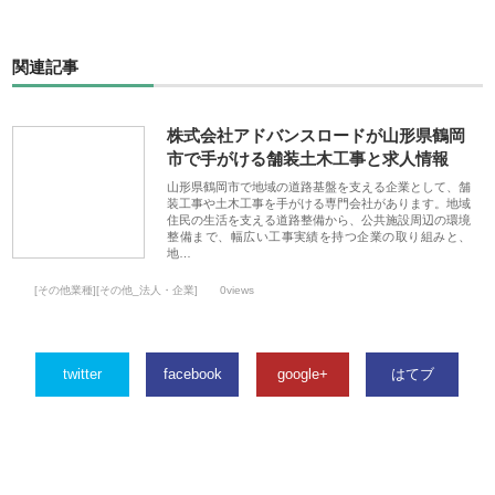
関連記事
株式会社アドバンスロードが山形県鶴岡
市で手がける舗装土木工事と求人情報
山形県鶴岡市で地域の道路基盤を支える企業として、舗
装工事や土木工事を手がける専門会社があります。地域
住民の生活を支える道路整備から、公共施設周辺の環境
整備まで、幅広い工事実績を持つ企業の取り組みと、
地…
[その他業種][その他_法人・企業]
0views
twitter
facebook
google+
はてブ