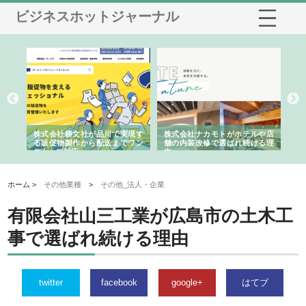
ビジネスホットジャーナル
ノー
株式会社耕文社が品川で実現す
株式会社ナカモトがホテルや店
株
の専
る販促物製作から配送までワン
舗の内装改修で選ばれ続ける理
れ
ストップ対応
由
強
ホーム >
その他業種
>
その他_法人・企業
有限会社山三工業が広島市の土木工
事で選ばれ続ける理由
twitter
facebook
google+
はてブ