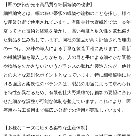
【匠の技術が光る高品質な細幅編物の秘密】
細幅編物とは、幅の狭い帯状の織物や編物のことを指し、様々
な産業分野で使用されています。有限会社大野繊維では、長年
培ってきた技術と経験を活かし、高い精度と耐久性を兼ね備え
た製品を生み出しています。同社の製品が高く評価される理由
の一つは、熟練の職人による丁寧な製造工程にあります。最新
の機械設備を導入しながらも、人の目と手による細やかな調整
や検品を欠かさないというバランスの取れた製造方法が、他社
との大きな差別化ポイントとなっています。特に細幅編物にお
ける強度と柔軟性のバランスは、製品の用途によって求められ
る特性が異なるため、有限会社大野繊維では顧客の要望に合わ
せた細かな調整が可能な体制を整えています。これにより、医
療用から工業用まで幅広い分野での活用が実現しています。
【多様なニーズに応える柔軟な生産体制】