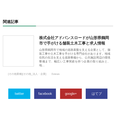
関連記事
株式会社アドバンスロードが山形県鶴岡
市で手がける舗装土木工事と求人情報
山形県鶴岡市で地域の道路基盤を支える企業として、舗
装工事や土木工事を手がける専門会社があります。地域
住民の生活を支える道路整備から、公共施設周辺の環境
整備まで、幅広い工事実績を持つ企業の取り組みと、
地…
[その他業種][その他_法人・企業]
0views
twitter
facebook
google+
はてブ