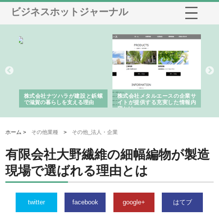
ビジネスホットジャーナル
三河
株式会社ナツハラが建設と鋲螺
株式会社メタルエースの企業サ
株
構空
で滋賀の暮らしを支える理由
イトが提供する充実した情報内
み
容とは
ホーム >
その他業種
>
その他_法人・企業
有限会社大野繊維の細幅編物が製造
現場で選ばれる理由とは
twitter
facebook
google+
はてブ