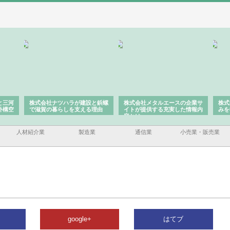
と三河
株式会社ナツハラが建設と鋲螺
株式会社メタルエースの企業サ
株式
外構空
で滋賀の暮らしを支える理由
イトが提供する充実した情報内
みを
容とは
人材紹介業
製造業
通信業
小売業・販売業
google+
はてブ