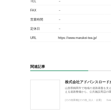
TEL
－
FAX
－
営業時間
－
定休日
－
URL
https://www.marukei-tea.jp/
関連記事
株式会社アドバンスロード
山形県鶴岡市で地域の道路基盤を支
える道路整備から、公共施設周辺の
[その他業種][その他_法人・企業]
0vi