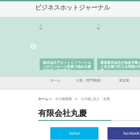
ビジネスホットジャーナル
ＯＮＯｃｏｍｐａｎｙ
株式会社アセットイノベーショ
庭楽株式会社が知多半島
ら広域配送を実現でき
ンのワンルーム投資で始める資
と名古屋で叶える理想の
産形成と老後準備
間
ホーム
士業（専門職種）
運送業
ホーム >
その他業種
>
その他_法人・企業
有限会社丸慶
twitter
facebook