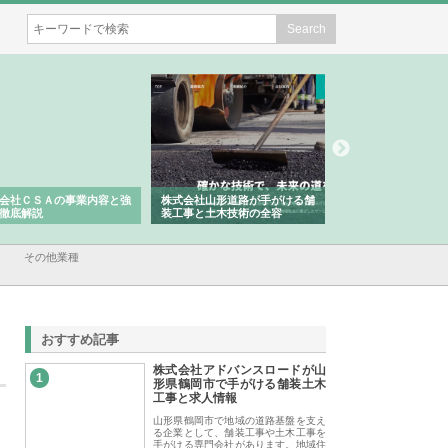
会社ＣＳＡの事業内容と強
株式会社山形道路が手がける舗
ホクシン設備株式会
徹底解説
装工事と土木技術の全容
る給排水空調消火設
績と強み
その他業種
おすすめ記事
株式会社アドバンスロードが山
1
形県鶴岡市で手がける舗装土木
工事と求人情報
山形県鶴岡市で地域の道路基盤を支え
る企業として、舗装工事や土木工事を
手がける専門会社があります。地域住