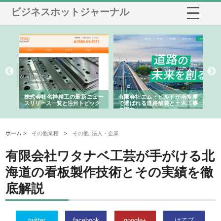
ビジネスホットジャーナル
選ば
株式会社名神精工の最新ニュー
有限会社エム・ビルドが南多摩
有
ルの
スリリース一覧と注目トピック
で選ばれる道路舗装と土木工事
ネ
の実力
ホーム >
その他業種
>
その他_法人・企業
有限会社ワタナベ工芸が手がける北
海道の看板製作技術とその実績を徹
底解説
twitter
facebook
google+
はてブ