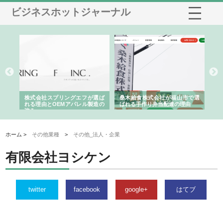
ビジネスホットジャーナル
や店
株式会社スプリングエフが選ば
桑木給食株式会社が福山市で選
株
る理
れる理由とOEMアパレル製造の
ばれる手作り弁当配達の理由
れ
強み
ホーム >
その他業種
>
その他_法人・企業
有限会社ヨシケン
twitter
facebook
google+
はてブ