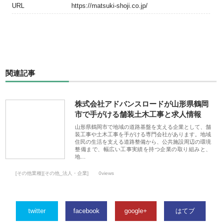
URL
https://matsuki-shoji.co.jp/
関連記事
株式会社アドバンスロードが山形県鶴岡
市で手がける舗装土木工事と求人情報
山形県鶴岡市で地域の道路基盤を支える企業として、舗
装工事や土木工事を手がける専門会社があります。地域
住民の生活を支える道路整備から、公共施設周辺の環境
整備まで、幅広い工事実績を持つ企業の取り組みと、
地…
[その他業種][その他_法人・企業]
0views
twitter
facebook
google+
はてブ