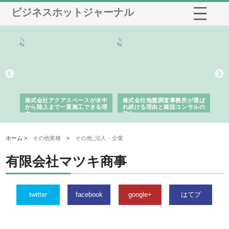
ビジネスホットジャーナル
シー
株式会社アクアスペースが水中
株式会社地盤調査事務所が選ば
株
ム導
から陸上まで一貫施工できる理
れ続ける理由と建設コンサルの
ス
由
強み
ホーム >
その他業種
>
その他_法人・企業
有限会社マツキ商事
twitter
facebook
google+
はてブ