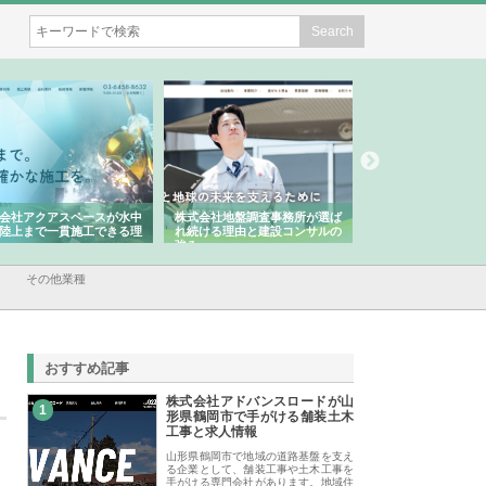
会社アクアスペースが水中
株式会社地盤調査事務所が選ば
株式会社名神精工の
陸上まで一貫施工できる理
れ続ける理由と建設コンサルの
スリリース一覧と注
強み
その他業種
おすすめ記事
株式会社アドバンスロードが山
1
形県鶴岡市で手がける舗装土木
工事と求人情報
山形県鶴岡市で地域の道路基盤を支え
る企業として、舗装工事や土木工事を
手がける専門会社があります。地域住