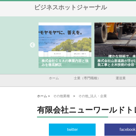
ビジネスホットジャーナル
メタルエースの企業サ
株式会社ＣＳＡの事業内容と強
株式会社山形道路が手が
供する充実した情報内
みを徹底解説
装工事と土木技術の全容
ホーム
士業（専門職種）
運送業
ホーム >
その他業種
>
その他_法人・企業
有限会社ニューワールドト
twitter
facebook