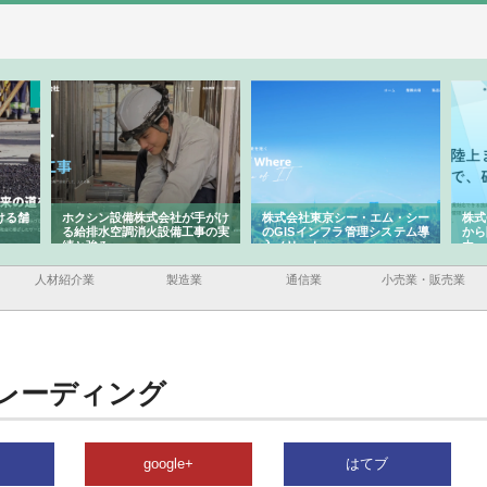
ける舗
ホクシン設備株式会社が手がけ
株式会社東京シー・エム・シー
株式
る給排水空調消火設備工事の実
のGISインフラ管理システム導
から
績と強み
入メリット
由
人材紹介業
製造業
通信業
小売業・販売業
レーディング
google+
はてブ