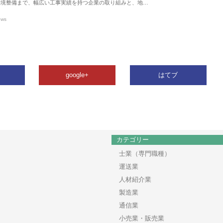
環境整備まで、幅広い工事実績を持つ企業の取り組みと、地…
ews
google+
はてブ
カテゴリー
士業（専門職種）
運送業
人材紹介業
製造業
通信業
小売業・販売業