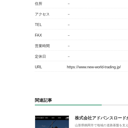
住所
－
アクセス
－
TEL
－
FAX
－
営業時間
－
定休日
－
URL
https://www.new-world-trading.jp/
関連記事
株式会社アドバンスロード
山形県鶴岡市で地域の道路基盤を支