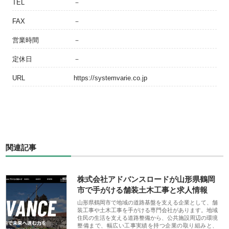
TEL
－
FAX
－
営業時間
－
定休日
－
URL
https://systemvarie.co.jp
関連記事
株式会社アドバンスロードが山形県鶴岡
市で手がける舗装土木工事と求人情報
山形県鶴岡市で地域の道路基盤を支える企業として、舗
装工事や土木工事を手がける専門会社があります。地域
住民の生活を支える道路整備から、公共施設周辺の環境
整備まで、幅広い工事実績を持つ企業の取り組みと、