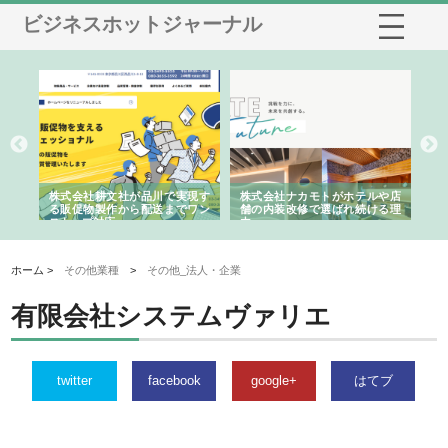
ビジネスホットジャーナル
ノー
株式会社耕文社が品川で実現す
株式会社ナカモトがホテルや店
株
の専
る販促物製作から配送までワン
舗の内装改修で選ばれ続ける理
れ
ストップ対応
由
強
ホーム >
その他業種
>
その他_法人・企業
有限会社システムヴァリエ
twitter
facebook
google+
はてブ