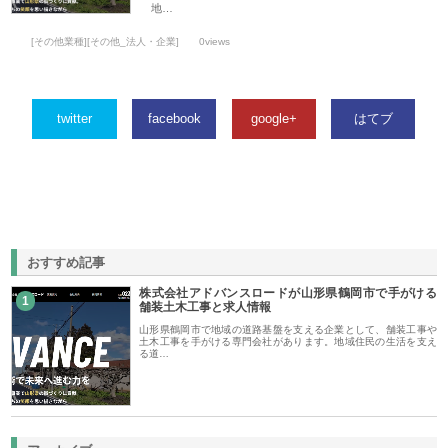
地…
[その他業種][その他_法人・企業]
0views
twitter
facebook
google+
はてブ
おすすめ記事
株式会社アドバンスロードが山形県鶴岡市で手がける
1
舗装土木工事と求人情報
山形県鶴岡市で地域の道路基盤を支える企業として、舗装工事や
土木工事を手がける専門会社があります。地域住民の生活を支え
る道…