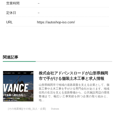
営業時間
－
定休日
－
URL
https://autoshop-iso.com/
関連記事
株式会社アドバンスロードが山形県鶴岡
市で手がける舗装土木工事と求人情報
山形県鶴岡市で地域の道路基盤を支える企業として、舗
装工事や土木工事を手がける専門会社があります。地域
住民の生活を支える道路整備から、公共施設周辺の環境
整備まで、幅広い工事実績を持つ企業の取り組みと、
地…
[その他業種][その他_法人・企業]
0views