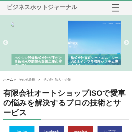
ビジネスホットジャーナル
る舗
ホクシン設備株式会社が手がけ
株式会社東京シー・エム・シー
株
る給排水空調消火設備工事の実
のGISインフラ管理システム導
か
績と強み
入メリット
由
ホーム >
その他業種
>
その他_法人・企業
有限会社オートショップISOで愛車
の悩みを解決するプロの技術とサ
ービス
twitter
facebook
google+
はてブ