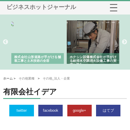
ビジネスホットジャーナル
と強
株式会社山形道路が手がける舗
ホクシン設備株式会社が手がけ
株
装工事と土木技術の全容
る給排水空調消火設備工事の実
の
績と強み
入
ホーム >
その他業種
>
その他_法人・企業
有限会社イデア
twitter
facebook
google+
はてブ