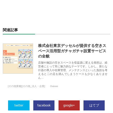
関連記事
株式会社東京デッセルが提供する空きス
ペース活用型ガチャガチャ設置サービス
の全貌
店舗や施設の空きスペースを収益源に変える発想は、経
営者にとって常に魅力的なテーマです。しかし、新たな
什器の導入や在庫管理、メンテナンスといった負担を考
えると二の足を踏んでしまうケースも少なくありませ
ん…
[その他業種][その他_法人・企業]
0views
twitter
facebook
google+
はてブ