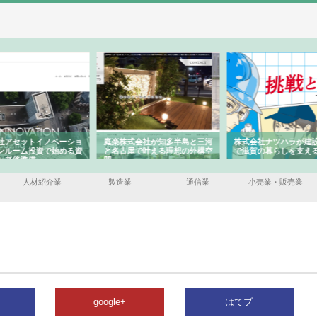
ーショ
庭楽株式会社が知多半島と三河
株式会社ナツハラが建設と鋲螺
株式
める資
と名古屋で叶える理想の外構空
で滋賀の暮らしを支える理由
イト
間
容と
人材紹介業
製造業
通信業
小売業・販売業
google+
はてブ