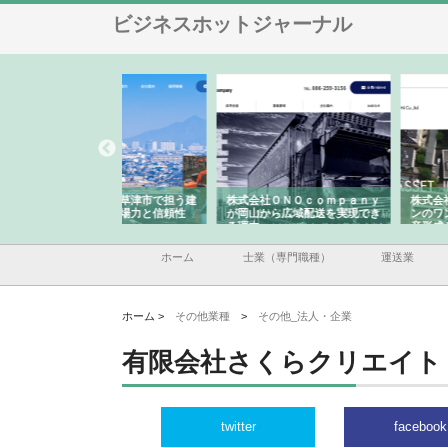
ビジネスホットジャーナル
翔栄が草津市で担う建
株式会社ＯＮＯｃｏｍｐａｎｙ
株式会社アセットイノベ
事の現場力と信頼性
が岡山から広域配送を実現でき
ンのワンルーム投資で始
る理由
産形成と老後準備
ホーム
士業（専門職種）
運送業
ホーム >
その他業種
>
その他_法人・企業
有限会社さくらクリエイト
twitter
facebook