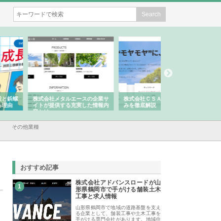
会社メタルエースの企業サ
株式会社ＣＳＡの事業内容と強
株式会社山形道路が
が提供する充実した情報内
みを徹底解説
装工事と土木技術の
は
その他業種
おすすめ記事
株式会社アドバンスロードが山
1
形県鶴岡市で手がける舗装土木
工事と求人情報
山形県鶴岡市で地域の道路基盤を支え
る企業として、舗装工事や土木工事を
手がける専門会社があります。地域住