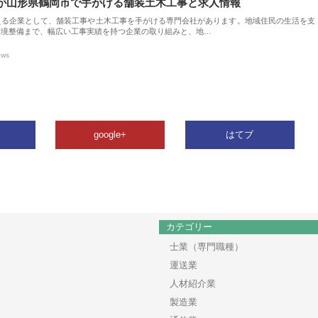
が山形県鶴岡市で手がける舗装土木工事と求人情報
える企業として、舗装工事や土木工事を手がける専門会社があります。地域住民の生活を支
環境整備まで、幅広い工事実績を持つ企業の取り組みと、地…
ews
google+
はてブ
カテゴリー
士業（専門職種）
運送業
人材紹介業
製造業