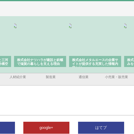
と三河
株式会社ナツハラが建設と鋲螺
株式会社メタルエースの企業サ
株式
外構空
で滋賀の暮らしを支える理由
イトが提供する充実した情報内
みを
容とは
人材紹介業
製造業
通信業
小売業・販売業
google+
はてブ