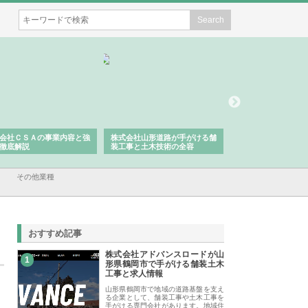
会社ＣＳＡの事業内容と強
株式会社山形道路が手がける舗
ホクシン設備株式会
徹底解説
装工事と土木技術の全容
る給排水空調消火設
績と強み
その他業種
おすすめ記事
株式会社アドバンスロードが山
1
形県鶴岡市で手がける舗装土木
工事と求人情報
山形県鶴岡市で地域の道路基盤を支え
る企業として、舗装工事や土木工事を
手がける専門会社があります。地域住