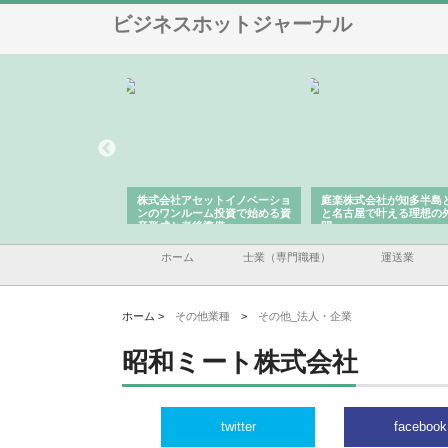
ビジネスホットジャーナル
ＯＮＯｃｏｍｐａｎｙ
株式会社アセットイノベーショ
庭楽株式会社が知多半島
ら広域配送を実現でき
ンのワンルーム投資で始める資
と名古屋で叶える理想の
産形成と老後準備
間
ホーム
士業（専門職種）
運送業
ホーム >
その他業種
>
その他_法人・企業
昭和ミート株式会社
twitter
facebook