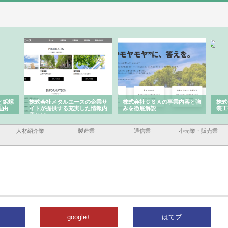
と鋲螺
株式会社メタルエースの企業サ
株式会社ＣＳＡの事業内容と強
株式
理由
イトが提供する充実した情報内
みを徹底解説
装工
容とは
人材紹介業
製造業
通信業
小売業・販売業
google+
はてブ