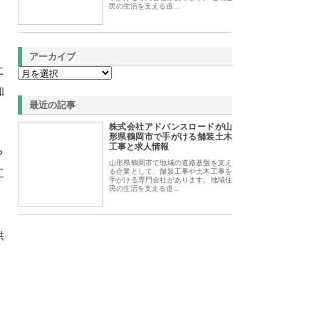
民の生活を支える道…
アーカイブ
に
知
最近の記事
株式会社アドバンスロードが山
形県鶴岡市で手がける舗装土木
工事と求人情報
や
山形県鶴岡市で地域の道路基盤を支え
工
る企業として、舗装工事や土木工事を
手がける専門会社があります。地域住
民の生活を支える道…
供