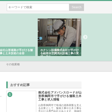
会社山形道路が手がける舗
ホクシン設備株式会社が手がけ
株式会社東京シー・
事と土木技術の全容
る給排水空調消火設備工事の実
のGISインフラ管理
績と強み
入メリット
その他業種
おすすめ記事
株式会社アドバンスロードが山
1
形県鶴岡市で手がける舗装土木
工事と求人情報
山形県鶴岡市で地域の道路基盤を支え
る企業として、舗装工事や土木工事を
手がける専門会社があります。地域住