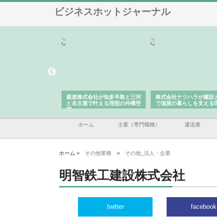
ビジネスホットジャーナル
アセットイノベーショ
庭楽株式会社が知多半島と三河
株式会社ナツハラが建設
ルーム投資で始める資
と名古屋で叶える理想の外構空
で滋賀の暮らしを支える
老後準備
間
ホーム
士業（専門職種）
運送業
ホーム >
その他業種
>
その他_法人・企業
明智鉄工建設株式会社
twitter
facebook