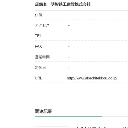
店舗名
明智鉄工建設株式会社
住所
－
アクセス
－
TEL
－
FAX
－
営業時間
－
定休日
－
URL
http://www.akechitekkou.co.jp/
関連記事