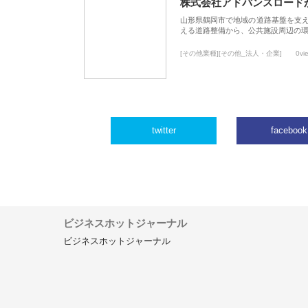
株式会社アドバンスロード
山形県鶴岡市で地域の道路基盤を支
える道路整備から、公共施設周辺の
[その他業種][その他_法人・企業]
0vi
twitter
facebook
ビジネスホットジャーナル
ビジネスホットジャーナル