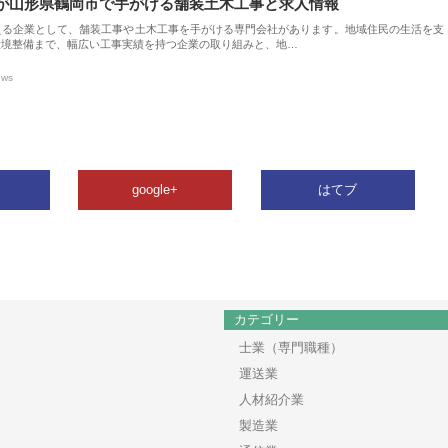
が山形県鶴岡市で手がける舗装土木工事と求人情報
える企業として、舗装工事や土木工事を手がける専門会社があります。地域住民の生活を支
環境整備まで、幅広い工事実績を持つ企業の取り組みと、地…
ews
google+
はてブ
カテゴリー
士業（専門職種）
運送業
人材紹介業
製造業