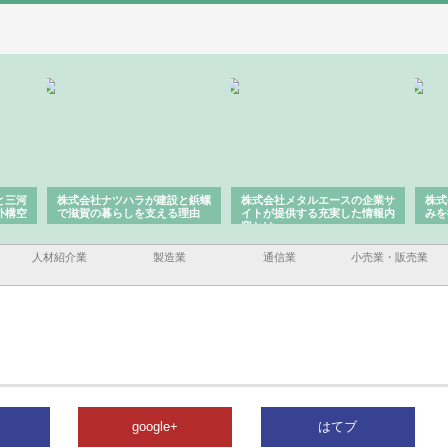
と三河
株式会社ナツハラが建設と鋲螺
株式会社メタルエースの企業サ
株式
外構空
で滋賀の暮らしを支える理由
イトが提供する充実した情報内
みを
容とは
人材紹介業
製造業
通信業
小売業・販売業
google+
はてブ