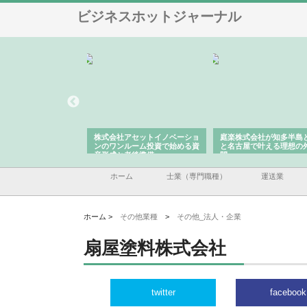
ビジネスホットジャーナル
ＯＮＯｃｏｍｐａｎｙ
株式会社アセットイノベーショ
庭楽株式会社が知多半島
ら広域配送を実現でき
ンのワンルーム投資で始める資
と名古屋で叶える理想の
産形成と老後準備
間
ホーム
士業（専門職種）
運送業
ホーム >
その他業種
>
その他_法人・企業
扇屋塗料株式会社
twitter
facebook