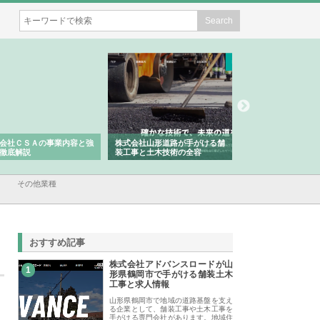
会社ＣＳＡの事業内容と強
株式会社山形道路が手がける舗
ホクシン設備株式会
徹底解説
装工事と土木技術の全容
る給排水空調消火設
績と強み
その他業種
おすすめ記事
株式会社アドバンスロードが山
1
形県鶴岡市で手がける舗装土木
工事と求人情報
山形県鶴岡市で地域の道路基盤を支え
る企業として、舗装工事や土木工事を
手がける専門会社があります。地域住