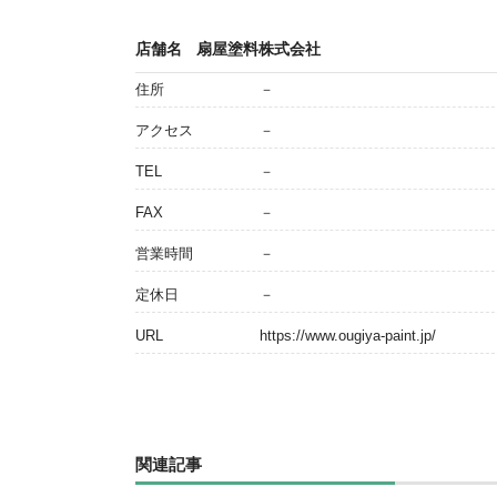
店舗名
扇屋塗料株式会社
住所
－
アクセス
－
TEL
－
FAX
－
営業時間
－
定休日
－
URL
https://www.ougiya-paint.jp/
関連記事