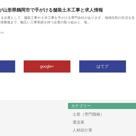
が山形県鶴岡市で手がける舗装土木工事と求人情報
える企業として、舗装工事や土木工事を手がける専門会社があります。地域住民の生活を支
環境整備まで、幅広い工事実績を持つ企業の取り組みと、地…
ews
google+
はてブ
カテゴリー
士業（専門職種）
運送業
人材紹介業