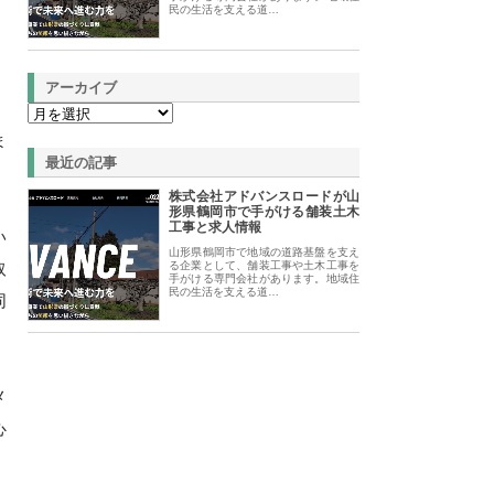
民の生活を支える道…
アーカイブ
ま
最近の記事
株式会社アドバンスロードが山
形県鶴岡市で手がける舗装土木
工事と求人情報
い
山形県鶴岡市で地域の道路基盤を支え
取
る企業として、舗装工事や土木工事を
手がける専門会社があります。地域住
民の生活を支える道…
同
メ
心