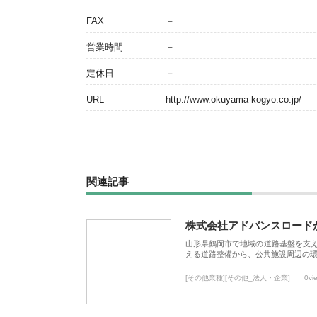
FAX
－
営業時間
－
定休日
－
URL
http://www.okuyama-kogyo.co.jp/
関連記事
株式会社アドバンスロード
山形県鶴岡市で地域の道路基盤を支
える道路整備から、公共施設周辺の
[その他業種][その他_法人・企業]
0vi