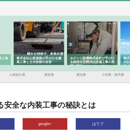
道路が手がける舗
ホクシン設備株式会社が手がけ
株式会社東京シー・エム・シー
技術の全容
る給排水空調消火設備工事の実
のGISインフラ管理システム導
績と強み
入メリット
人材紹介業
製造業
通信業
小売業・販売業
る安全な内装工事の秘訣とは
google+
はてブ