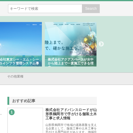
株式会社アクアスペースが水中
株式会社地盤調査事務所が選ば
株式会社
から陸上まで一貫施工できる理
れ続ける理由と建設コンサルの
スリリー
由
強み
その他業種
おすすめ記事
株式会社アドバンスロードが山
1
形県鶴岡市で手がける舗装土木
工事と求人情報
山形県鶴岡市で地域の道路基盤を支え
る企業として、舗装工事や土木工事を
手がける専門会社があります。地域住