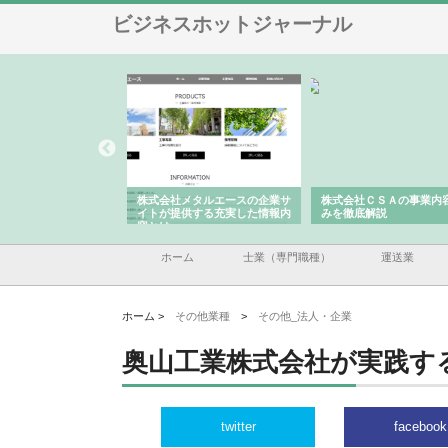
ビジネスホットジャーナル
株式会社メタルエースの企業サ
株式会社ＣＳＡの事業内容と強
株式会社山形
イトが提供する充実した情報内
みを徹底解説
装工事と土木
容とは
ホーム
士業（専門職種）
運送業
ホーム >
その他業種
>
その他_法人・企業
奥山工業株式会社が実践す
twitter
facebook