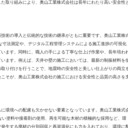
した取り組みにより、奥山工業株式会社は長年にわたり高い安全性
新技術の導入と伝統的な技術の継承がともに重要です。奥山工業株
な寸法測定や、デジタル工程管理システムによる施工進捗の可視化
ています。同時に、職人の手による丁寧な仕上げ作業や、長年培わ
ています。例えば、天井や壁の施工においては、最新の制振材料を
の取り付けを行うことで、地震時の安全性と美しい仕上がりの両立
合こそが、奥山工業株式会社の施工における安全性と品質の高さを
もに環境への配慮も欠かせない要素となっています。奥山工業株式
ない塗料や接着剤の使用、再生可能な木材の積極的な採用など、環
で発生する廃材の分別回収と再資源化にも力を入れており、環境に