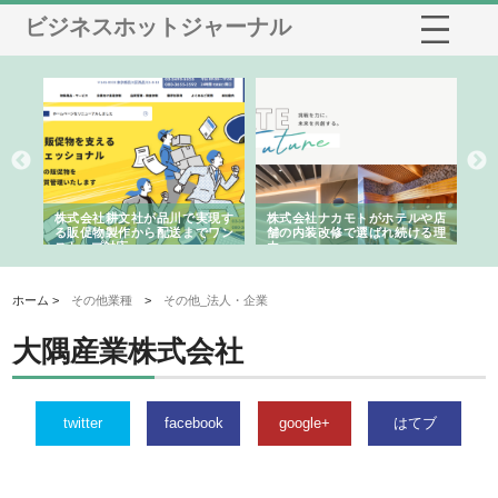
ビジネスホットジャーナル
現す
株式会社ナカモトがホテルや店
株式会社スプリングエフが選ば
桑
ワン
舗の内装改修で選ばれ続ける理
れる理由とOEMアパレル製造の
ばれ
由
強み
ホーム >
その他業種
>
その他_法人・企業
大隅産業株式会社
twitter
facebook
google+
はてブ