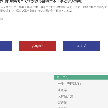
が山形県鶴岡市で手がける舗装土木工事と求人情報
える企業として、舗装工事や土木工事を手がける専門会社があります。地域住民の生活を支
環境整備まで、幅広い工事実績を持つ企業の取り組みと、地…
ews
google+
はてブ
カテゴリー
士業（専門職種）
運送業
人材紹介業
製造業