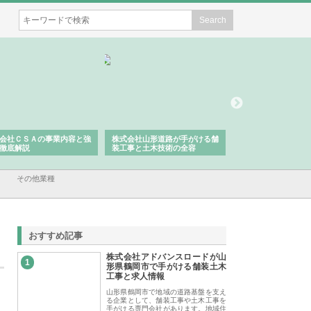
会社ＣＳＡの事業内容と強
株式会社山形道路が手がける舗
ホクシン設備株式会
徹底解説
装工事と土木技術の全容
る給排水空調消火設
績と強み
その他業種
おすすめ記事
株式会社アドバンスロードが山
1
形県鶴岡市で手がける舗装土木
工事と求人情報
山形県鶴岡市で地域の道路基盤を支え
る企業として、舗装工事や土木工事を
手がける専門会社があります。地域住