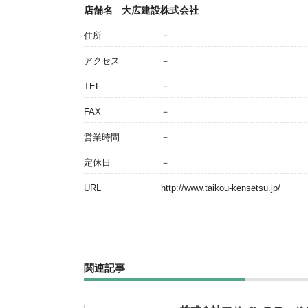
店舗名
大広建設株式会社
住所
－
アクセス
－
TEL
－
FAX
－
営業時間
－
定休日
－
URL
http://www.taikou-kensetsu.jp/
関連記事