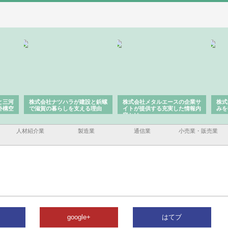
と三河
株式会社ナツハラが建設と鋲螺
株式会社メタルエースの企業サ
株式
外構空
で滋賀の暮らしを支える理由
イトが提供する充実した情報内
みを
容とは
人材紹介業
製造業
通信業
小売業・販売業
google+
はてブ