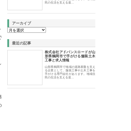
民の生活を支える道…
アーカイブ
ト
で
最近の記事
株式会社アドバンスロードが山
形県鶴岡市で手がける舗装土木
工事と求人情報
し
山形県鶴岡市で地域の道路基盤を支え
る企業として、舗装工事や土木工事を
手がける専門会社があります。地域住
民の生活を支える道…
築
の