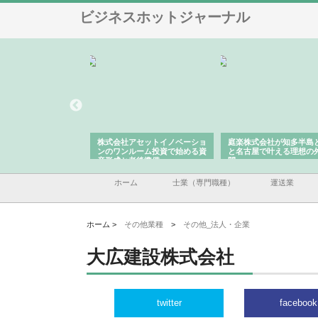
ビジネスホットジャーナル
ＯＮＯｃｏｍｐａｎｙ
株式会社アセットイノベーショ
庭楽株式会社が知多半島
ら広域配送を実現でき
ンのワンルーム投資で始める資
と名古屋で叶える理想の
産形成と老後準備
間
ホーム
士業（専門職種）
運送業
ホーム >
その他業種
>
その他_法人・企業
大広建設株式会社
twitter
facebook