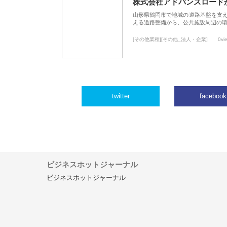
株式会社アドバンスロード
山形県鶴岡市で地域の道路基盤を支
える道路整備から、公共施設周辺の
[その他業種][その他_法人・企業]
0vi
twitter
facebook
ビジネスホットジャーナル
ビジネスホットジャーナル